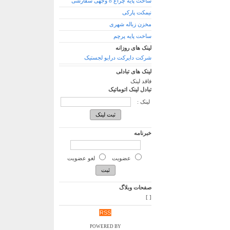
ساخت پایه چراغ 8 وجهی سفارشی
نیمکت‌ پارکی
مخزن زباله شهری
ساخت پایه پرچم
لینک های روزانه
شرکت دایرکت درایو لجستیک
لینک های تبادلی
فاقد لینک
تبادل لینک اتوماتیک
لینک :
خبرنامه
عضویت
لغو عضویت
صفحات وبلاگ
]
[
RSS
POWERED BY