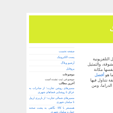
گ
صفحه نخست
پست الکترونیک
التلفزیونیة
آرشیو وبلاگ
شوقة، والتمثیل
پروفایل
نفسها مکانة
ا هو
أفضل
موضوعات
موضوعی ثبت نشده است
 نتناول فیها
آخرین مطالب
الدراما، ومن
مسیرهای روشن تجارت؛ از صادرات به
عراق تا روشنایی فضاهای شهری
مسیرهای شمالی تجارت؛ از باربری اربیل
تا مبلمان شهری
همسفر با کالا؛ نگاهی به پشت صحنه
حمل و مبلمان شهری