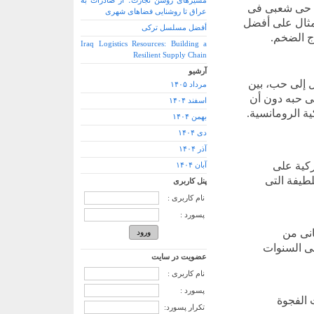
مسیرهای روشن تجارت؛ از صادرات به
فی حی شعبی فی
عراق تا روشنایی فضاهای شهری
مثال علی أفضل
أفضل مسلسل ترکی
ج الضخم.
Iraq Logistics Resources: Building a
Resilient Supply Chain
آرشیو
 إلی حب، بین
مرداد ۱۴۰۵
ی حبه دون أن
اسفند ۱۴۰۴
ة الرومانسیة.
بهمن ۱۴۰۴
دی ۱۴۰۴
آذر ۱۴۰۴
کیة علی
آبان ۱۴۰۴
طیفة التی
پنل کاربری
نام کاربری :
پسورد :
انی من
فی السنوات
عضویت در سایت
نام کاربری :
پسورد :
 الفجوة
تکرار پسورد: