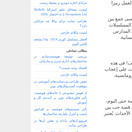
العمل رمزا
مزایای اجاره خودرو بر محیط زیست
لیست مشاغل ماهر استرالیا (Skilled
Occupation List یا به اختصار SOL)
سلسل ترکی مدرسی جمع بین
طراحی سایت برای وکلا چه مزایایی
ة المسلسلات
دارد؟
 المدارس
لیست وکلای خارجی
انیة.
أفضل مسلسل کوری 2024: ماذا یشاهد
الناس الیوم
مطالب تصادفی
بررسی توسعه هوشمندسازی در
ساختمان‌های اداری مدرن و سازمانی
سب! فی هذه
اقتصاد توجه چیست؟
زت علی إعجاب
ومانسیة،
لیست وکلای خارجی
نقش طراحی وب‌سایت‌های آموزشی در
موفقیت کسب‌وکارهای نوین
از هوش مصنوعی تا خانه‌های هوشمند:
تأثیر فناوری‌های نوین بر آینده‌ی کار و
مة حتی الیوم،
آموزش
ل قصة حب بین
تأثیر سیستم‌های هوشمند بر افزایش
أحداث. یُعتبر
امنیت و کنترل یکپارچه ساختمان‌ها
فریم‌ورک‌های بک‌اند و نقش آن‌ها در
طراحی سایت