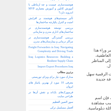
هوشمندسازی چیست و چه ارتباطی با
آموزش کاتلین و آموزش معماری MVP
اندروید دارد؟
تأثیر سیستم‌های هوشمند بر افزایش
امنیت و کنترل یکپارچه ساختمان‌ها
بررسی توسعه هوشمندسازی در
ساختمان‌های اداری مدرن و سازمانی
بررسی گستردگی هوشمندسازی در
مراکز درمانی و بیمارستان‌های مدرن
Freight Forwarders in Iraq: Navigating
 وراء هذا
Complexity and Driving Trade
العاطفیة،
Iraq Logistics Resources: Building a
إلی المناظر
Resilient Supply Chain
ل.
Import Export Procedures Iraq
برترین مطالب
ت الرقمیة سهل
مدارک مورد نیاز برای ویزای توریستی
فة جدیدة
معرفی 10 مورد از بهترین پاساژ های
ایروان
فریم‌ورک‌های بک‌اند و نقش آن‌ها در
طراحی سایت
 فإن اسم
سور الصین العظیم
نسب مشاهدة
لة دبلوماسیة.
أفضل مسلسل ترکی