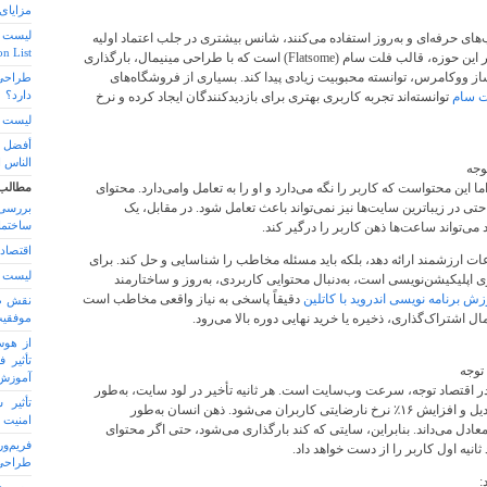
مزایای
ب‌های حرفه‌ای و به‌روز استفاده می‌کنند، شانس بیشتری در جلب اعتماد اولیه
ccupation List
دارند. یکی از نمونه‌های موفق در این حوزه، قالب فلت سام (Flatsome) است که با طراحی مینیمال، بارگذاری
ز ووکامرس، توانسته محبوبیت زیادی پیدا کند. بسیاری از فروشگاه‌های
طراحی
دارد؟
ت سام
توانسته‌اند تجربه کاربری بهتری برای بازدیدکنندگان ایجاد کرده و نرخ
لیست و
الناس ا
وجه
 این محتواست که کاربر را نگه می‌دارد و او را به تعامل وا‌می‌دارد. محتوای
مطالب
 در زیباترین سایت‌ها نیز نمی‌تواند باعث تعامل شود. در مقابل، یک
بررسی
ساختما
می‌تواند ساعت‌ها ذهن کاربر را درگیر کند.
اقتصاد
اعات ارزشمند ارائه دهد، بلکه باید مسئله مخاطب را شناسایی و حل کند. برای
لیست و
ری اپلیکیشن‌نویسی است، به‌دنبال محتوایی کاربردی، به‌روز و ساختارمند
زش برنامه نویسی اندروید با کاتلین
دقیقاً پاسخی به نیاز واقعی مخاطب است
نقش ط
ال اشتراک‌گذاری، ذخیره یا خرید نهایی دوره بالا می‌رود.
موفقیت
از هوش
تأثیر ف
توجه
آموزش
در اقتصاد توجه، سرعت وب‌سایت است. هر ثانیه تأخیر در لود سایت، به‌طور
تأثیر 
میانگین باعث کاهش ۷٪ نرخ تبدیل و افزایش ۱۶٪ نرخ نارضایتی کاربران می‌شود. ذهن انسان به‌طور
امنیت و
عادل می‌داند. بنابراین، سایتی که کند بارگذاری می‌شود، حتی اگر محتوای
فریم‌و
انیه اول کاربر را از دست خواهد داد.
طراحی
: