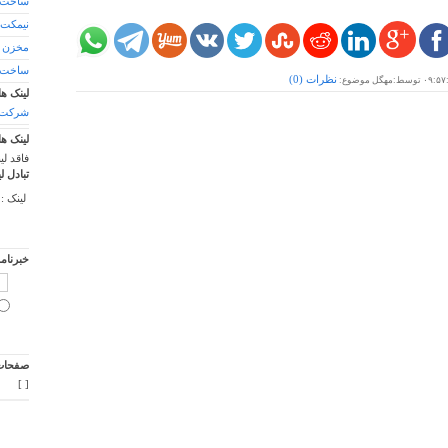
ساخت پایه چ
نیمکت‌ 
مخزن ز
ساخت پ
نظرات (
0
)
۰۹:۵۷
توسط:مهگل موضوع:
لینک ها
شرکت د
لینک ها
فاقد لی
تبادل ل
لینک :
خبرنام
صفحات 
]
[