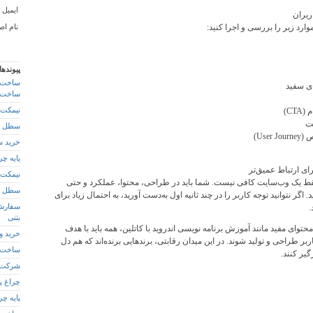
ایمیل :
بران
ارد زیر را بررسی و اجرا کنید:
نام اص
پیوندها
ساخت 
ای سفید
ساخت ن
CT)
نیمکت
لت
سطل زب
Use)
خرید س
پایه چر
رای ارتباط عمیق‌تر
نیمکت 
قط یک وب‌سایت کافی نیست. شما باید در طراحی، محتوا، عملکرد و حتی
سطل زب
 اگر نتوانید توجه کاربر را در چند ثانیه اول به‌دست آورید، به احتمال زیاد برای
.
سفارش
بتنی
حتوای مفید مانند آموزش برنامه نویسی اندروید با کاتلین، همه باید با هدف
خرید و
ر طراحی و تولید شوند. در این میدان رقابتی، برندهایی برنده‌اند که هم دل
ساخت ف
گیر کنند.
شرکت س
چراغ پ
پایه چر