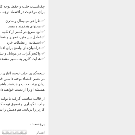
چک‌لیست جلب و حفظ توجه کار
برای موفقیت در اقتصاد توجه، مو
✅ طراحی مینیمال و مدرن
✅ محتوای هدفمند و مفید
✅ لود سریع در کمتر از ۳ ثانیه
✅ تعادل بین متن، تصویر و فض
✅ استفاده از تعاملات خرد
✅ فراخوان‌های واضح برای اقدام (A
✅ واکنش‌گرایی در موبایل و تب
✅ هدایت کاربر به مسیر مشخص (r Journey
نتیجه‌گیری: جلب توجه، آغازی ب
در عصر اقتصاد توجه، داشتن ف
زبان برند، جذاب و هدفمند باشید.
همیشه او را از دست خواهید داد
از قالب مناسب گرفته تا تولید م
جلب، نگهداری و تعمیق توجه کارب
کاربر را بربایند، هم ذهنش را در
برچسب:
،
امتیاز: