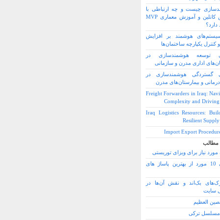
دسازی چیست و چه ارتباطی با
آموزش کاتلین و آموزش معماری MVP
 دارد؟
سیستم‌های هوشمند بر افزایش
 کنترل یکپارچه ساختمان‌ها
 توسعه هوشمندسازی در
ن‌های اداری مدرن و سازمانی
 گستردگی هوشمندسازی در
درمانی و بیمارستان‌های مدرن
Freight Forwarders in Iraq: Nav
Complexity and Driving
Iraq Logistics Resources: Buil
Resilient Suppl
Import Export Procedure
 مطالب
مورد نیاز برای ویزای توریستی
معرفی 10 مورد از بهترین پاساژ های
رک‌های بک‌اند و نقش آن‌ها در
 سایت
صین العظیم
مسلسل ترکی