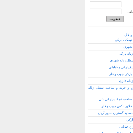
لی :
وبلاگ
یمکت پارکی
 شهری
اله پارکی
طل زباله شهری
اغ پارکی و خیابانی
پارکی چوب و فلز
اله فلزی
 و خرید و ساخت سطل زباله
 ساخت نیمکت پارکی بتنی
لاور باکس چوب و فلز
دید گستران سپهر آریان
ارکی
اغ خیابانی