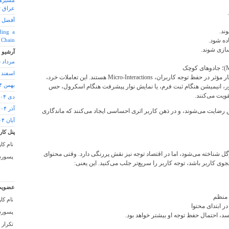
مسیرها
عراق ت
أفضل 
ند.
ding a
y Chain
آرشیو
مرداد ۱۴۰۵
اسفند ۱۴۰۴
یکی از ابزارهای ظریف اما بسیار مؤثر در حفظ توجه کاربران، Micro-Interactions هستند. این تعاملات خرد،
بهمن ۱۴۰۴
اور، انیمیشن هنگام ثبت فرم، یا نمایش نوار پیشرفت هنگام اسکرول، حس
قویت می‌کنند.
دی ۱۴۰۴
آذر ۱۴۰۴
ضایت می‌شوند، و در ذهن کاربر اثری احساسی ایجاد می‌کنند که ماندگاری
آبان ۱۴۰۴
پنل کار
نام کا
گوگل شناخته می‌شود، اما در اقتصاد توجه نیز نقش پررنگی دارد. وقتی محتوای
پسورد 
جوی کاربر باشد، توجه کاربر را سریع‌تر جلب می‌کنید. این یعنی:
عضویت
ی منظم
نام کا
ر ابتدای محتوا
پسورد 
سد، احتمال حفظ توجه او بیشتر خواهد بود.
تکرار 