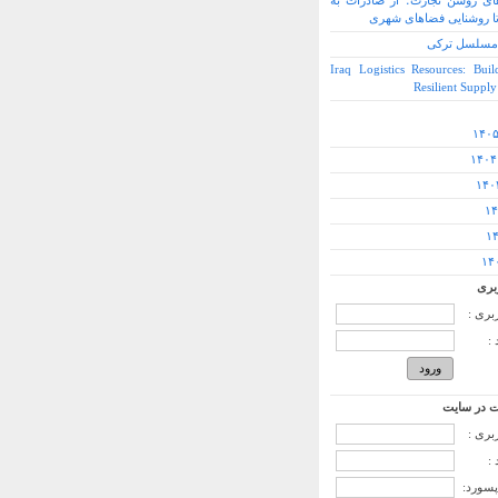
ی روشن تجارت؛ از صادرات به
ا روشنایی فضاهای شهری
مسلسل ترکی
Iraq Logistics Resources: Buil
Resilient Suppl
بری
ربری :
:
 در سایت
ربری :
:
پسورد: