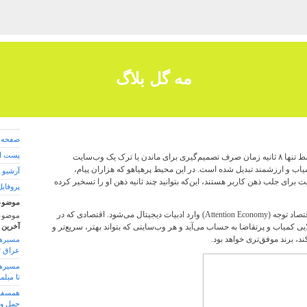
مه گل بلاگ
صفحه 
پست ال
در دنیایی که کاربر به‌طور متوسط تنها ۸ ثانیه زمان صرف تصمیم‌گیری برای ماندن یا ترک یک وب‌سایت
میاب و ارزشمند تبدیل شده است. در این محیط پرهیاهو که هزاران پیام،
آرشیو 
ت برای جلب ذهن کاربر هستند، این‌که بتوانید چند ثانیه ذهن او را تسخیر کرده
پروفایل
موضوع
اینجاست که اصطلاحی به نام اقتصاد توجه (Attention Economy) وارد ادبیات دیجیتال می‌شود. اقتصادی که در
موضوع
ی کمیاب و پرتقاضا به حساب می‌آید و هر وب‌سایتی که بتواند بهتر، سریع‌تر و
آخرین 
ند، برند موفق‌تری خواهد بود.
مسیرها
عراق ت
مسیرها
تا مبل
همسفر 
حمل و 