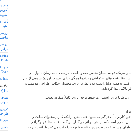
هوشمن
اندروید
تأثیر 
امنیت و
بررسی
ساختما
بررسی
مراکز 
igating
 Trade
ding a
y Chain
ان می‌کند توجه انسان منبعی محدود است؛ درست مانند زمان یا پول. در
انه‌ها، شبکه‌های اجتماعی و برندها همگی برای به‌دست آوردن سهمی از این
s Iraq
ی‌کنند. به‌همین دلیل است که رابط کاربری، محتوای جذاب، طراحی هدفمند و
برترین
لایی پیدا کرده‌اند.
مدارک 
ارتباط با کاربر است؛ اما حفظ توجه، بازی کاملاً متفاوتی‌ست.
ایروان
فریم‌و
ران
طراحی
کاربر با آن درگیر می‌شود. حتی پیش از آنکه کاربر محتوای سایت را
سور ال
 بصری است که در ذهن او اثر می‌گذارد. رنگ‌ها، فاصله‌ها، تایپوگرافی،
ملی هستند که در عرض چند ثانیه، یا توجه را جلب می‌کنند یا باعث خروج
أفضل 