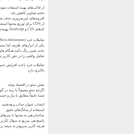
از قالب‌های بهینه استفاده شود.
حجم تصاویر کاهش یابد.
افزونه‌های غیرضروری حذف شو
از CDN برای توزیع محتوا استفاده شود.
کدهای CSS و JavaScript بهینه‌سازی شوند.
تعاملات خرد (Micro-Interactions)؛ جادوهای کوچک
مانند تغییر رنگ دکمه هنگام ه
تعامل واقعی را در ذهن کاربر ت
تعاملات خرد باعث افزایش حس ر
بالاتری دارد.
نقش سئو در اقتصاد توجه
اگرچه سئو معمولاً با رتبه در 
شما دقیقاً مطابق با نیاز و جست
انتخاب عنوان جذاب و هدفمند
استفاده از متاتگ‌های دقیق
ساختار‌دهی به محتوا با تیترها
پاسخ‌دهی سریع به سؤال کاربر د
هرچه کاربر سریع‌تر به نتیجه بر